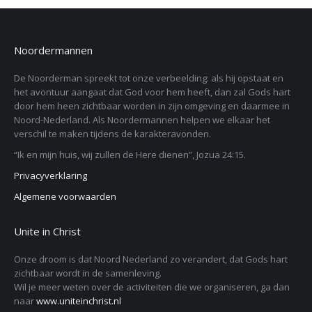
Noordermannen
De Noorderman spreekt tot onze verbeelding: als hij opstaat en
het avontuur aangaat dat God voor hem heeft, dan zal Gods hart
door hem heen zichtbaar worden in zijn omgeving en daarmee in
Noord-Nederland. Als Noordermannen helpen we elkaar het
verschil te maken tijdens de karakteravonden.
“Ik en mijn huis, wij zullen de Here dienen”, Jozua 24:15.
Privacyverklaring
Algemene voorwaarden
Unite in Christ
Onze droom is dat Noord Nederland zo verandert, dat Gods hart
zichtbaar wordt in de samenleving.
Wil je meer weten over de activiteiten die we organiseren, ga dan
naar
www.uniteinchrist.nl