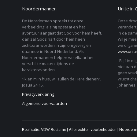
the
Noordermannen
Unite in 
product
page
De Noorderman spreekt tot onze
Onze droo
verbeelding: als hij opstaat en het
verandert,
avontuur aangaat dat God voor hem heeft,
in de same
dan zal Gods hart door hem heen
Wil je mee
zichtbaar worden in zijn omgeving en
we organi
daarmee in Noord-Nederland. Als
www.unitei
Noordermannen helpen we elkaar het
“Blijf in mi
verschil te maken tijdens de
niet aan de
karakteravonden.
geen vruch
“Ik en mijn huis, wij zullen de Here dienen”,
vrucht drag
Jozua 24:15.
Johannes 1
Privacyverklaring
Algemene voorwaarden
Realisatie: VDW Reclame | Alle rechten voorbehouden | Noorder