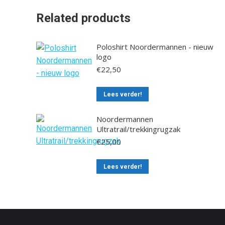
Related products
Poloshirt Noordermannen - nieuw
logo
€
22,50
This
Lees verder!
product
has
Noordermannen
Ultratrail/trekkingrugzak
multiple
€
25,00
variants.
The
Lees verder!
options
may
be
chosen
on