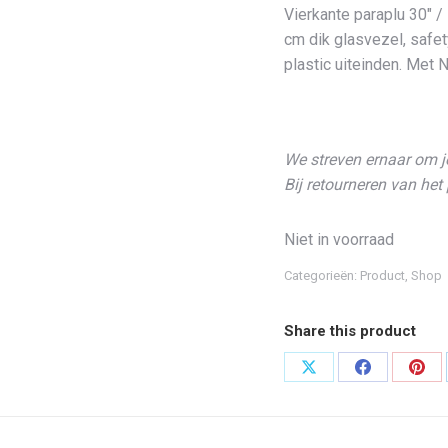
Vierkante paraplu 30″ 
cm dik glasvezel, safet
plastic uiteinden. Met
We streven ernaar om j
Bij retourneren van he
Niet in voorraad
Categorieën:
Product
,
Shop
Share this product
Deel
Deel
Dee
op
op
op
X
Facebook
Pint