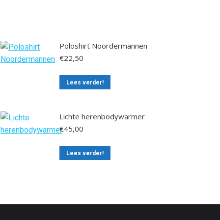
Poloshirt Noordermannen
€
22,50
This
Lees verder!
product
has
Lichte herenbodywarmer
multiple
€
45,00
variants.
The
This
Lees verder!
options
product
may
has
be
multiple
chosen
variants.
on
The
the