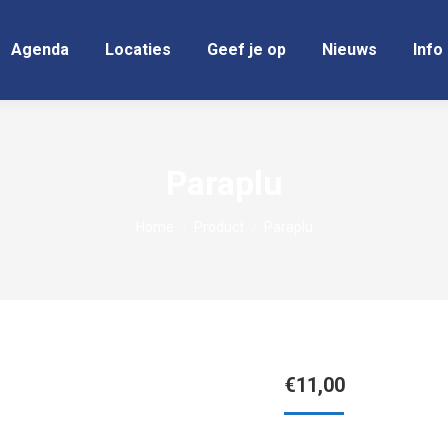
Agenda
Locaties
Geef je op
Nieuws
Info
Paraplu
Je bent hier:
Home
Product
Paraplu
€
11,00