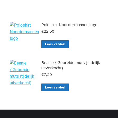
Poloshirt Noordermannen logo
€
22,50
This
Lees verder!
product
has
Beanie / Gebreide muts (tijdelijk
multiple
uitverkocht)
variants.
€
7,50
The
options
Lees verder!
may
be
chosen
on
the