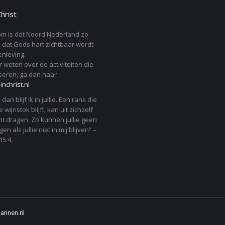
product
Christ
page
m is dat Noord Nederland zo
 dat Gods hart zichtbaar wordt
nleving.
r weten over de activiteiten die
seren, ga dan naar
nchrist.nl
j, dan blijf ik in jullie. Een rank die
 wijnstok blijft, kan uit zichzelf
t dragen. Zo kunnen jullie geen
en als jullie niet in mij blijven” –
5:4.
mannen.nl