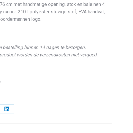
/ 76 cm met handmatige opening, stok en baleinen 4
y runner. 210T polyester stevige stof, EVA handvat,
 Noordermannen logo.
e bestelling binnen 14 dagen te bezorgen.
t product worden de verzendkosten niet vergoed.
l
Deel
op
erest
LinkedIn