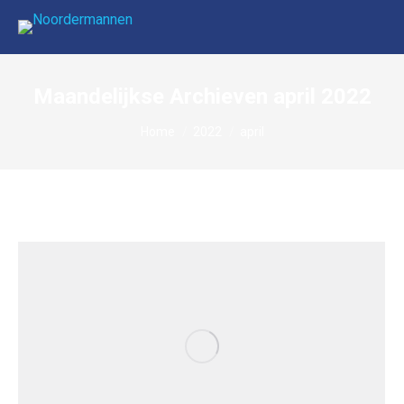
Maandelijkse Archieven
april 2022
Je bent hier:
Home
2022
april