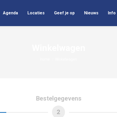
Agenda
Locaties
Geef je op
Nieuws
Info
Winkelwagen
Je bent hier:
Home
Winkelwagen
Bestelgegevens
2