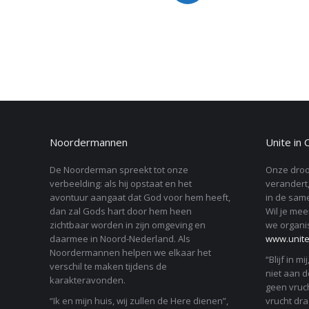
Noordermannen
Unite in 
De Noorderman spreekt tot onze
Onze droo
verbeelding: als hij opstaat en het
verandert,
avontuur aangaat dat God voor hem heeft,
in de same
dan zal Gods hart door hem heen
Wil je mee
zichtbaar worden in zijn omgeving en
we organi
daarmee in Noord-Nederland. Als
www.unitei
Noordermannen helpen we elkaar het
“Blijf in mi
verschil te maken tijdens de
niet aan de
karakteravonden.
geen vruch
“Ik en mijn huis, wij zullen de Here dienen”,
vrucht drag