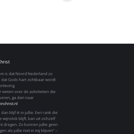
Christ
m is dat Noord Nederland zo
 dat Gods hart zichtbaar wordt
nleving.
r weten over de activiteiten die
seren, ga dan naar
nchrist.nl
j, dan blijf ik in jullie. Een rank die
 wijnstok blijft, kan uit zichzelf
t dragen. Zo kunnen jullie geen
en als jullie niet in mij blijven” –