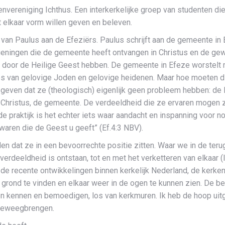
nvereniging Ichthus. Een interkerkelijke groep van studenten di
 elkaar vorm willen geven en beleven.
ef van Paulus aan de Efeziërs. Paulus schrijft aan de gemeente in
eningen die de gemeente heeft ontvangen in Christus en de ge
oor de Heilige Geest hebben. De gemeente in Efeze worstelt met
s van gelovige Joden en gelovige heidenen. Maar hoe moeten di
e geven dat ze (theologisch) eigenlijk geen probleem hebben: de
 Christus, de gemeente. De verdeeldheid die ze ervaren mogen z
 praktijk is het echter iets waar aandacht en inspanning voor no
aren die de Geest u geeft” (Ef.4:3 NBV).
en dat ze in een bevoorrechte positie zitten. Waar we in de ter
erdeeldheid is ontstaan, tot en met het verketteren van elkaar
 de recente ontwikkelingen binnen kerkelijk Nederland, de kerke
nd te vinden en elkaar weer in de ogen te kunnen zien. De bevo
en kennen en bemoedigen, los van kerkmuren. Ik heb de hoop uit
 teweegbrengen.