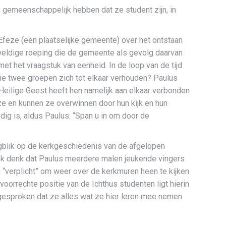
e gemeenschappelijk hebben dat ze student zijn, in
 Efeze (een plaatselijke gemeente) over het ontstaan
weldige roeping die de gemeente als gevolg daarvan
 het vraagstuk van eenheid. In de loop van de tijd
e twee groepen zich tot elkaar verhouden? Paulus
 Heilige Geest heeft hen namelijk aan elkaar verbonden
e en kunnen ze overwinnen door hun kijk en hun
dig is, aldus Paulus: “Span u in om door de
ugblik op de kerkgeschiedenis van de afgelopen
 (Ik denk dat Paulus meerdere malen jeukende vingers
n “verplicht” om weer over de kerkmuren heen te kijken
orrechte positie van de Ichthus studenten ligt hierin
gesproken dat ze alles wat ze hier leren mee nemen