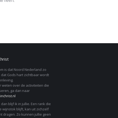
e heeft.
Christ
m is dat Noord Nederland zo
 dat Gods hart zichtbaar wordt
nleving.
r weten over de activiteiten die
seren, ga dan naar
nchrist.nl
j, dan blijf ik in jullie. Een rank die
 wijnstok blijft, kan uit zichzelf
t dragen. Zo kunnen jullie geen