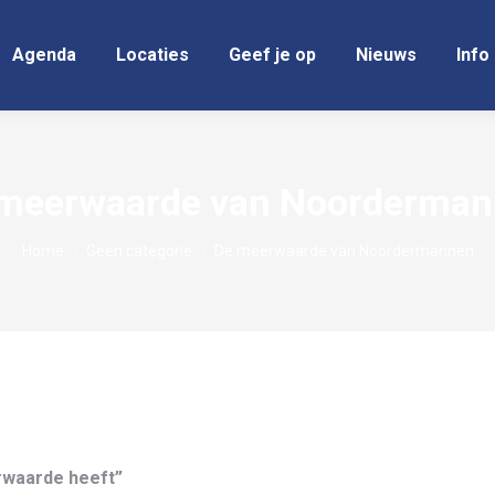
Agenda
Locaties
Geef je op
Nieuws
Info
meerwaarde van Noorderma
Je bent hier:
Home
Geen categorie
De meerwaarde van Noordermannen
rwaarde heeft”