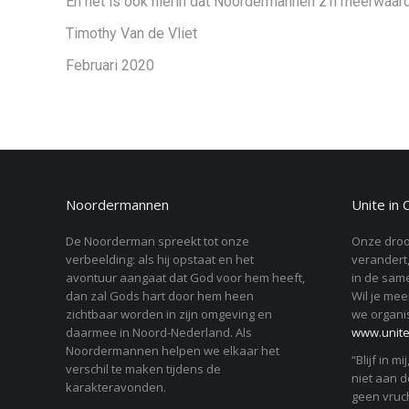
En het is ook hierin dat Noordermannen z’n meerwaard
Timothy Van de Vliet
Februari 2020
Noordermannen
Unite in 
De Noorderman spreekt tot onze
Onze droo
verbeelding: als hij opstaat en het
verandert,
avontuur aangaat dat God voor hem heeft,
in de same
dan zal Gods hart door hem heen
Wil je mee
zichtbaar worden in zijn omgeving en
we organi
daarmee in Noord-Nederland. Als
www.unitei
Noordermannen helpen we elkaar het
“Blijf in mi
verschil te maken tijdens de
niet aan de
karakteravonden.
geen vruch