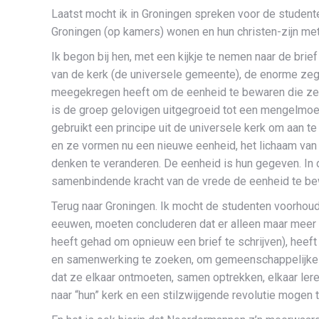
Laatst mocht ik in Groningen spreken voor de studente
Groningen (op kamers) wonen en hun christen-zijn met
Ik begon bij hen, met een kijkje te nemen naar de bri
van de kerk (de universele gemeente), de enorme zeg
meegekregen heeft om de eenheid te bewaren die ze d
is de groep gelovigen uitgegroeid tot een mengelmoe
gebruikt een principe uit de universele kerk om aan t
en ze vormen nu een nieuwe eenheid, het lichaam van
denken te veranderen. De eenheid is hun gegeven. In de
samenbindende kracht van de vrede de eenheid te bew
Terug naar Groningen. Ik mocht de studenten voorhoud
eeuwen, moeten concluderen dat er alleen maar meer v
heeft gehad om opnieuw een brief te schrijven), heeft
en samenwerking te zoeken, om gemeenschappelijke gro
dat ze elkaar ontmoeten, samen optrekken, elkaar ler
naar “hun” kerk en een stilzwijgende revolutie mogen