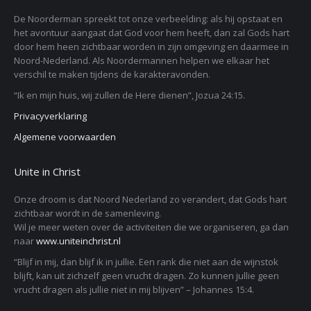
De Noorderman spreekt tot onze verbeelding: als hij opstaat en
het avontuur aangaat dat God voor hem heeft, dan zal Gods hart
door hem heen zichtbaar worden in zijn omgeving en daarmee in
Noord-Nederland. Als Noordermannen helpen we elkaar het
verschil te maken tijdens de karakteravonden.
“Ik en mijn huis, wij zullen de Here dienen”, Jozua 24:15.
Privacyverklaring
Algemene voorwaarden
Unite in Christ
Onze droom is dat Noord Nederland zo verandert, dat Gods hart
zichtbaar wordt in de samenleving.
Wil je meer weten over de activiteiten die we organiseren, ga dan
naar
www.uniteinchrist.nl
“Blijf in mij, dan blijf ik in jullie. Een rank die niet aan de wijnstok
blijft, kan uit zichzelf geen vrucht dragen. Zo kunnen jullie geen
vrucht dragen als jullie niet in mij blijven” – Johannes 15:4.