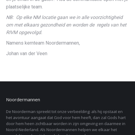
plaatselijke team.
NB: Op elke NM locatie gaan we in alle voorzichtigheid
om met elkaars gezondheid en worden de regels van het
RIVM opgevolgd.
Namens kernteam Noordermannen,
Johan van der Veen
Noordermannen
De Noorderman spreekt tot onze verbeelding: als hij opstaat en
het avontuur aangaat dat God voor hem heeft, dan zal Gods hart
door hem heen zichtbaar worden in zijn omgeving en daarmee in
Noord-Nederland. Als Noordermannen helpen we elkaar het