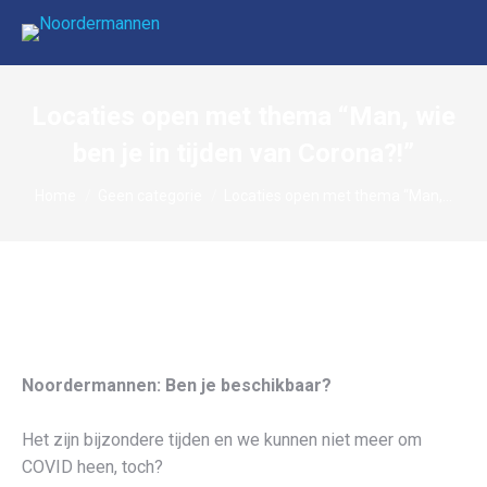
Locaties open met thema “Man, wie
ben je in tijden van Corona?!”
Je bent hier:
Home
Geen categorie
Locaties open met thema “Man,…
Noordermannen: Ben je beschikbaar?
Het zijn bijzondere tijden en we kunnen niet meer om
COVID heen, toch?