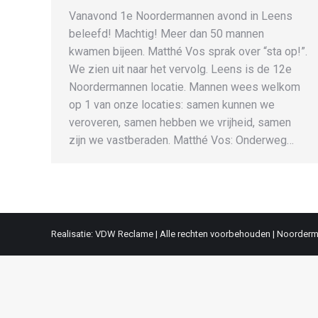
Vanavond 1e Noordermannen avond in Leens
beleefd! Machtig! Meer dan 50 mannen
kwamen bijeen. Matthé Vos sprak over “sta op!”.
We zien uit naar het vervolg. Leens is de 12e
Noordermannen locatie. Mannen wees welkom
op 1 van onze locaties: samen kunnen we
veroveren, samen hebben we vrijheid, samen
zijn we vastberaden. Matthé Vos: Onderweg…
Realisatie: VDW Reclame | Alle rechten voorbehouden | Noorder