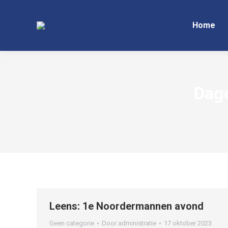
Home
Dage
Leens: 1e Noordermannen avond
Geen categorie
Door
administratie
17 oktober 2023