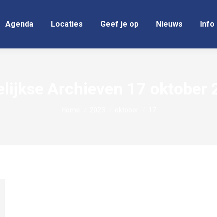
Agenda
Locaties
Geef je op
Nieuws
Info
lijkse Archieven
17 oktober 
Je bent hier:
Home
2023
oktober
17