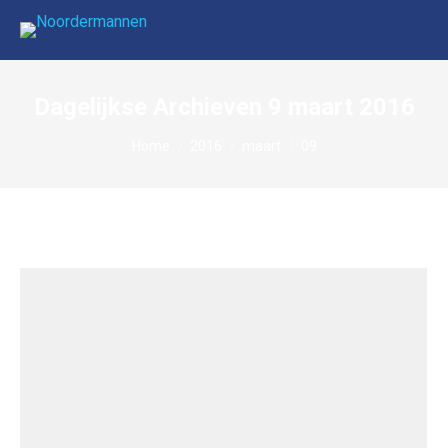
Dagelijkse Archieven
9 maart 2016
Je bent hier:
Home
2016
maart
09